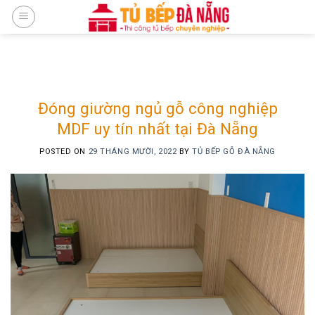
Skip
to
content
Đóng giường ngủ gỗ công nghiệp
MDF uy tín nhất tại Đà Nẵng
POSTED ON
29 THÁNG MƯỜI, 2022
BY
TỦ BẾP GỖ ĐÀ NẴNG